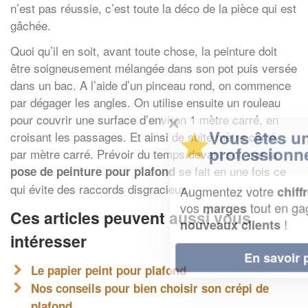
n’est pas réussie, c’est toute la déco de la pièce qui est
gâchée.
Quoi qu’il en soit, avant toute chose, la peinture doit
être soigneusement mélangée dans son pot puis versée
dans un bac. A l’aide d’un pinceau rond, on commence
par dégager les angles. On utilise ensuite un rouleau
pour couvrir une surface d’environ 1 mètre carré, en
✕
Vous êtes un
croisant les passages. Et ainsi de suite mètre carré,
professionnel ?
par mètre carré. Prévoir du temps devant soi, car la
se fait en une fois ce
pose de peinture pour plafond
qui évite des raccords disgracieux.
Augmentez votre
et
chiffre d'affaires
vos
tout en gagnant de
marges
Ces articles peuvent aussi vous
!
nouveaux clients
intéresser
En savoir plus
Le papier peint pour plafond
Nos conseils pour bien choisir son crépi de
plafond