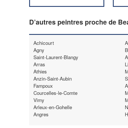
D’autres peintres proche de Be
Achicourt
A
Agny
B
Saint-Laurent-Blangy
A
Arras
L
Athies
M
Anzin-Saint-Aubin
S
Fampoux
A
Courcelles-le-Comte
M
Vimy
M
Arleux-en-Gohelle
N
Angres
H