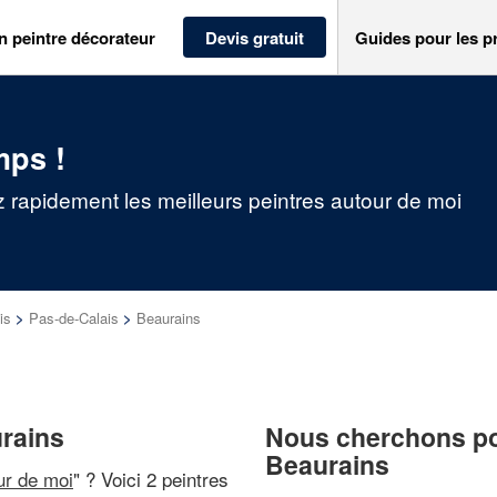
n peintre décorateur
Devis gratuit
Guides pour les p
mps !
z rapidement les meilleurs peintres autour de moi
is
>
Pas-de-Calais
>
Beaurains
urains
Nous cherchons pou
Beaurains
ur de moi
" ? Voici 2 peintres