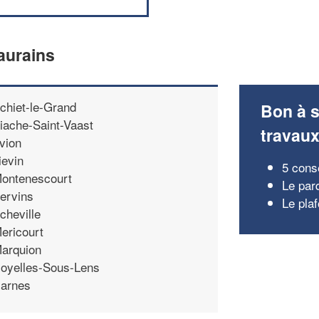
aurains
chiet-le-Grand
Bon à s
iache-Saint-Vaast
travau
vion
ievin
5 conse
ontenescourt
Le par
ervins
Le pla
cheville
ericourt
arquion
oyelles-Sous-Lens
arnes