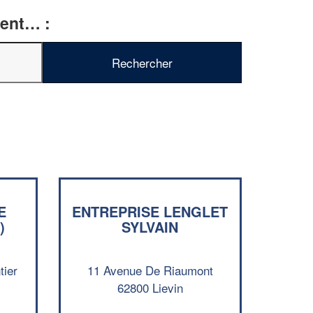
ment… :
E
ENTREPRISE LENGLET
✕
)
SYLVAIN
Vous êtes un
professionnel ?
tier
11 Avenue De Riaumont
Augmentez votre
chiffre d'affaires
62800 Lievin
vos
tout en gagnant de
marges