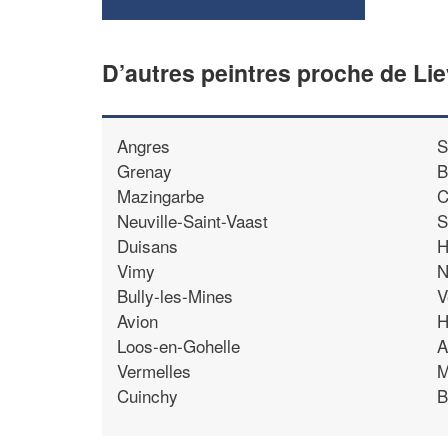
D’autres peintres proche de Lie
Angres
S
Grenay
B
Mazingarbe
C
Neuville-Saint-Vaast
S
Duisans
H
Vimy
N
Bully-les-Mines
V
Avion
H
Loos-en-Gohelle
A
Vermelles
M
Cuinchy
B