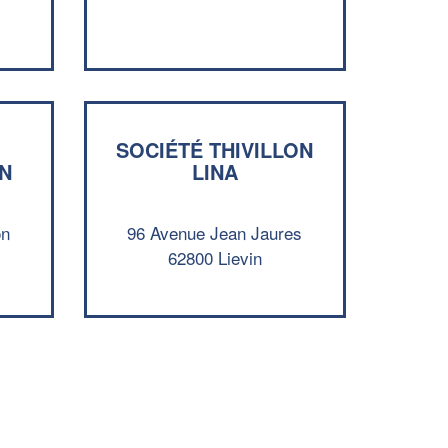
!
nouveaux clients
En savoir plus
SOCIÉTÉ THIVILLON
N
LINA
on
96 Avenue Jean Jaures
62800 Lievin