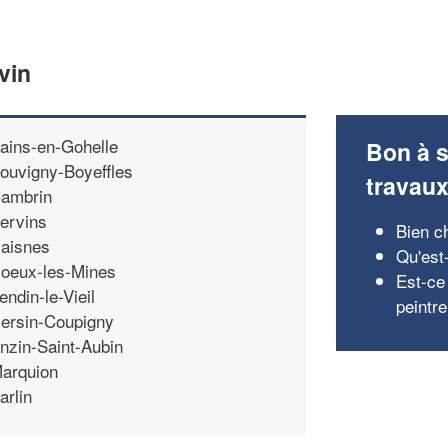
vin
ains-en-Gohelle
Bon à s
ouvigny-Boyeffles
travau
ambrin
ervins
Bien ch
aisnes
Qu'est-
oeux-les-Mines
Est-ce
endin-le-Vieil
peintr
ersin-Coupigny
nzin-Saint-Aubin
arquion
arlin