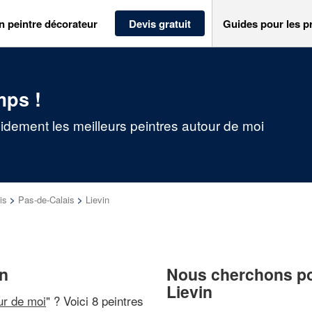
n peintre décorateur
Devis gratuit
Guides pour les p
mps !
pidement les meilleurs peintres autour de moi
is
>
Pas-de-Calais
>
Lievin
in
Nous cherchons pou
Lievin
ur de moi
" ? Voici 8 peintres