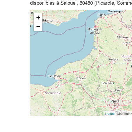
disponibles à Salouel, 80480 (Picardie, Somm
+
−
Leaflet
| Map data