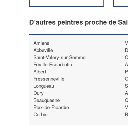
D’autres peintres proche de Sa
Amiens
V
Abbeville
D
Saint-Valery-sur-Somme
C
Friville-Escarbotin
A
Albert
P
Fressenneville
Q
Longueau
S
Dury
A
Beauquesne
C
Poix-de-Picardie
V
Corbie
B