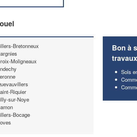
louel
illers-Bretonneux
Bon à s
argnies
travau
roix-Moligneaux
ndechy
Sols e
eronne
Commen
uevauvillers
Commen
aint-Riquier
illy-sur-Noye
amon
illers-Bocage
oves