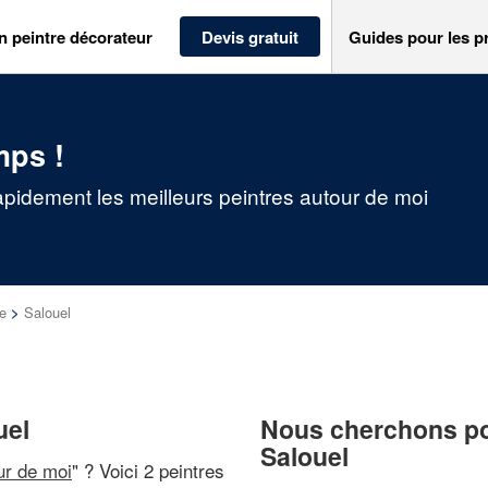
n peintre décorateur
Devis gratuit
Guides pour les p
mps !
apidement les meilleurs peintres autour de moi
e
>
Salouel
uel
Nous cherchons pou
Salouel
ur de moi
" ? Voici 2 peintres