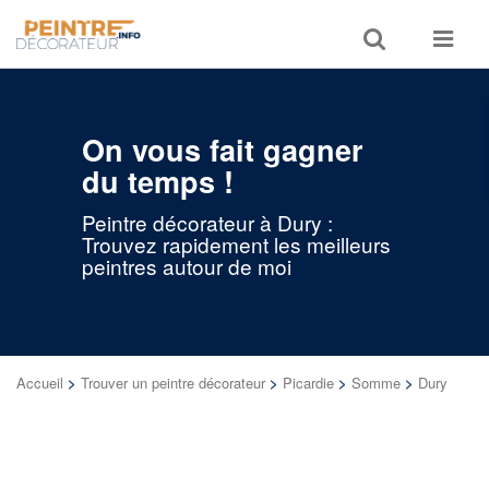
Toggle
Toggle
search
navigat
On vous fait gagner
du temps !
Peintre décorateur à Dury :
Trouvez rapidement les meilleurs
peintres autour de moi
Accueil
>
Trouver un peintre décorateur
>
Picardie
>
Somme
>
Dury