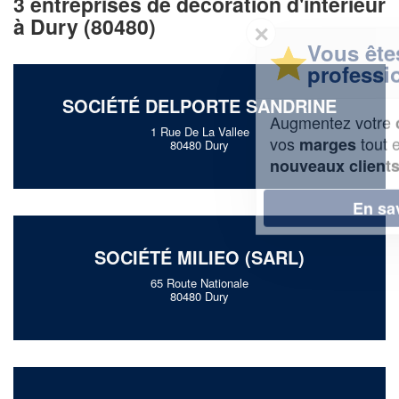
3 entreprises de décoration d'intérieur
à Dury (80480)
✕
Vous êtes un
professionnel ?
SOCIÉTÉ DELPORTE SANDRINE
Augmentez votre
et
chiffre d'affaires
1 Rue De La Vallee
vos
tout en gagnant de
marges
80480 Dury
!
nouveaux clients
En savoir plus
SOCIÉTÉ MILIEO (SARL)
65 Route Nationale
80480 Dury