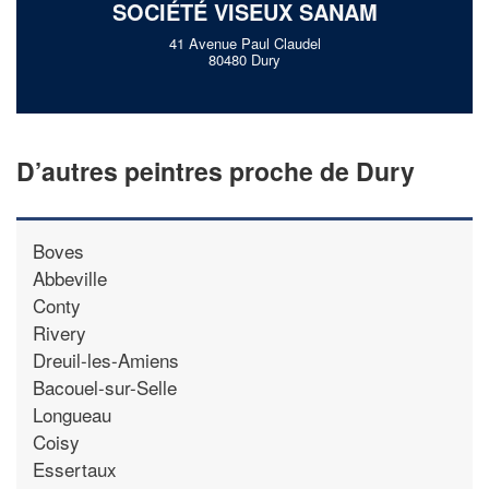
SOCIÉTÉ VISEUX SANAM
41 Avenue Paul Claudel
80480 Dury
D’autres peintres proche de Dury
Boves
Abbeville
Conty
Rivery
Dreuil-les-Amiens
Bacouel-sur-Selle
Longueau
Coisy
Essertaux