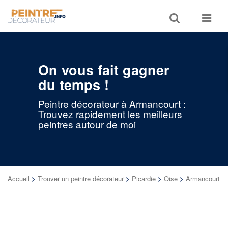
Toggle
Toggle
search
navigat
On vous fait gagner
du temps !
Peintre décorateur à Armancourt :
Trouvez rapidement les meilleurs
peintres autour de moi
Accueil
>
Trouver un peintre décorateur
>
Picardie
>
Oise
>
Armancourt