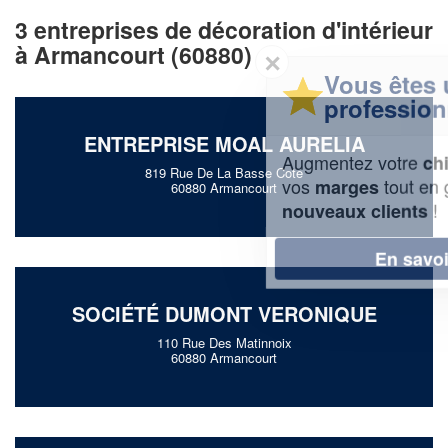
3 entreprises de décoration d'intérieur
à Armancourt (60880)
✕
Vous êtes un
professionnel ?
ENTREPRISE MOAL AURELIA
Augmentez votre
et
chiffre d'affaires
819 Rue De La Basse Cote
vos
tout en gagnant de
marges
60880 Armancourt
!
nouveaux clients
En savoir plus
SOCIÉTÉ DUMONT VERONIQUE
110 Rue Des Matinnoix
60880 Armancourt