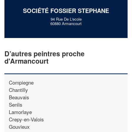
SOCIÉTÉ FOSSIER STEPHANE
94 Rue De L'ecole
60880 Armancourt
D’autres peintres proche
d'Armancourt
Compiegne
Chantilly
Beauvais
Senlis
Lamorlaye
Crepy-en-Valois
Gouvieux