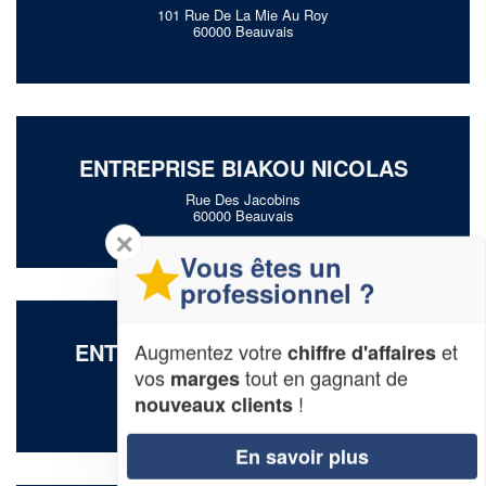
101 Rue De La Mie Au Roy
60000 Beauvais
ENTREPRISE BIAKOU NICOLAS
Rue Des Jacobins
60000 Beauvais
✕
Vous êtes un
professionnel ?
ENTREPRISE CHAIB ELISABETH
Augmentez votre
et
chiffre d'affaires
vos
tout en gagnant de
marges
8 Rue Binet
60000 Beauvais
!
nouveaux clients
En savoir plus