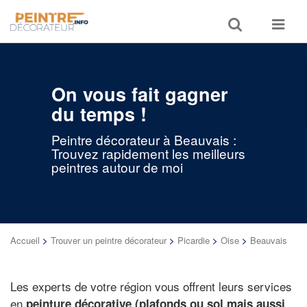
Toggle
Toggle
search
navigat
On vous fait gagner
du temps !
Peintre décorateur à Beauvais :
Trouvez rapidement les meilleurs
peintres autour de moi
Accueil
>
Trouver un peintre décorateur
>
Picardie
>
Oise
>
Beauvais
Les experts de votre région vous offrent leurs services
en
peinture décorative (plafonds ou sol mais aussi