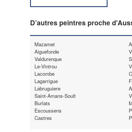
D’autres peintres proche d'Auss
Mazamet
A
Aiguefonde
V
Valdurenque
S
Le-Vintrou
V
Lacombe
C
Lagarrigue
F
Labruguiere
A
Saint-Amans-Soult
V
Burlats
M
Escoussens
P
Castres
P