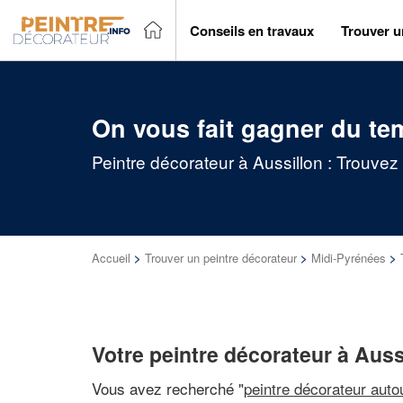
Conseils en travaux
Trouver u
On vous fait gagner du te
Peintre décorateur à Aussillon : Trouvez
Accueil
>
Trouver un peintre décorateur
>
Midi-Pyrénées
>
Votre peintre décorateur à Auss
Vous avez recherché "
peintre décorateur auto