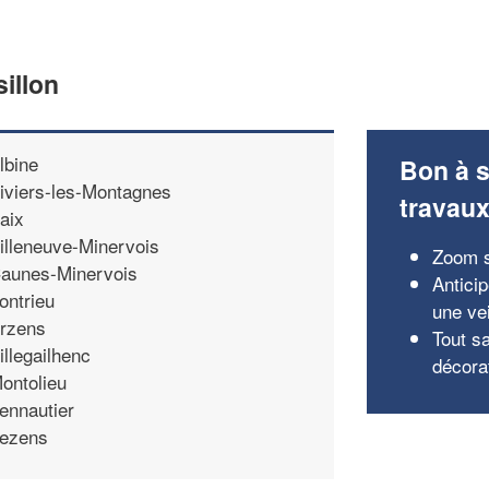
illon
lbine
Bon à s
iviers-les-Montagnes
travau
aix
illeneuve-Minervois
Zoom s
aunes-Minervois
Antici
ontrieu
une vei
rzens
Tout sa
illegailhenc
décora
ontolieu
ennautier
ezens