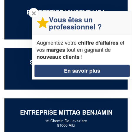
ENTREPRISE VINCENT LISA
✕
Vous êtes un
36 Avenue Colonel Teyssier
professionnel ?
81000 Albi
Augmentez votre
et
chiffre d'affaires
vos
tout en gagnant de
marges
!
nouveaux clients
SOCIÉTÉ IOVLEFF MARIE
En savoir plus
9 Allee Des Platanes
81150 Marssac-sur-Tarn
ENTREPRISE MITTAG BENJAMIN
15 Chemin De Lavaziere
81000 Albi