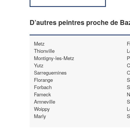
D’autres peintres proche de B
Metz
F
Thionville
L
Montigny-les-Metz
P
Yutz
C
Sarreguemines
O
Florange
S
Forbach
S
Fameck
N
Amneville
S
Woippy
L
Marly
S