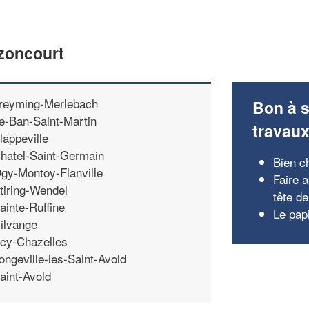
azoncourt
reyming-Merlebach
Bon à s
e-Ban-Saint-Martin
travau
lappeville
hatel-Saint-Germain
Bien c
gy-Montoy-Flanville
Faire a
tiring-Wendel
tête de 
ainte-Ruffine
Le papi
ilvange
cy-Chazelles
ongeville-les-Saint-Avold
aint-Avold