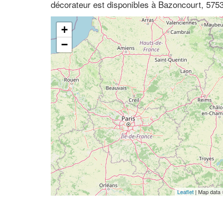
décorateur est disponibles à Bazoncourt, 5753
+
−
Leaflet
| Map data