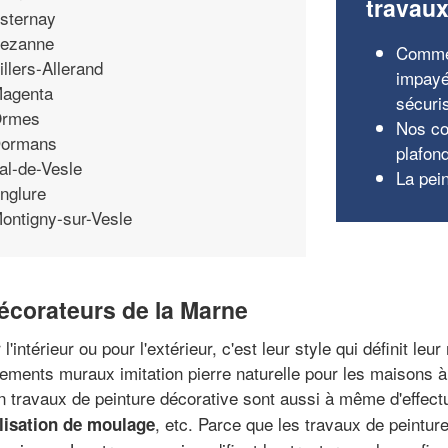
travau
sternay
ezanne
Commen
illers-Allerand
impayé
agenta
sécuris
rmes
Nos co
ormans
plafo
al-de-Vesle
La pei
nglure
ontigny-sur-Vesle
décorateurs de la Marne
'intérieur ou pour l'extérieur, c'est leur style qui définit le
tements muraux imitation pierre naturelle pour les maisons 
 en travaux de peinture décorative sont aussi à même d'effect
, etc. Parce que les travaux de peintur
lisation de moulage