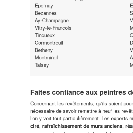
Epernay
E
Bezannes
S
Ay-Champagne
V
Vitry-le-Francois
M
Tinqueux
O
Cormontreuil
D
Betheny
V
Montmirail
A
Taissy
M
Faites confiance aux peintres 
Concernant les revêtements, qu'ils soient pour l
nécessaire de savoir remettre à neuf les revê
l'on y voit tout particulièrement. Les experts
,
,
ciré
rafraîchissement de murs anciens
réa