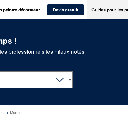
n peintre décorateur
Devis gratuit
Guides pour les p
mps !
 les professionnels les mieux notés
nne
>
Marne