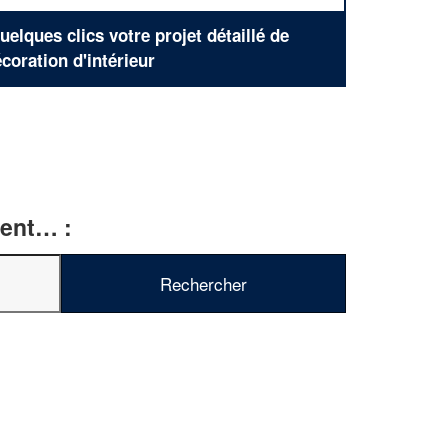
elques clics votre projet détaillé de
coration d'intérieur
ment… :