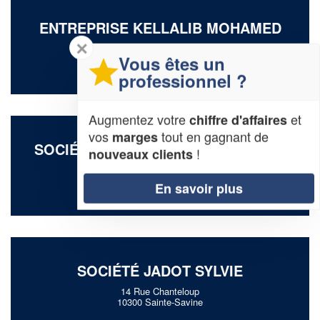
ENTREPRISE KELLALIB MOHAMED
✕
4 Rue De La Montee Des Changes
Vous êtes un
10000 Troyes
professionnel ?
Augmentez votre
et
chiffre d'affaires
vos
tout en gagnant de
marges
SOCIÉTÉ ROIG-MONVOISIN CORALY
!
nouveaux clients
4 Chemin De L’ardillier
10190 Fontvannes
En savoir plus
SOCIÉTÉ JADOT SYLVIE
14 Rue Chanteloup
10300 Sainte-Savine