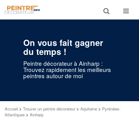
Toggle
Toggle
search
navigat
On vous fait gagner
du temps !
Peintre décorateur à Ainharp :
Trouvez rapidement les meilleurs
peintres autour de moi
Accueil
>
Trouver un peintre décorateur
>
Aquitaine
>
Pyrénées-
Atlantiques
>
Ainharp