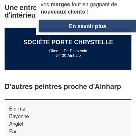
vos
tout en gagnant de
marges
Une entreprise de décoration
!
nouveaux clients
d'intérieur à Ainharp (64130)
En savoir plus
SOCIÉTÉ PORTE CHRYSTELLE
Chemin De Palazenia
64130 Ainharp
D’autres peintres proche d'Ainharp
Biarritz
Bayonne
Anglet
Pau