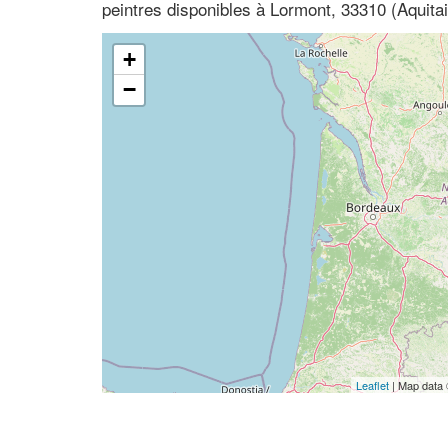
peintres disponibles à Lormont, 33310 (Aquita
+
−
Leaflet
| Map data