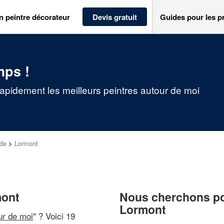
n peintre décorateur
Devis gratuit
Guides pour les p
mps !
rapidement les meilleurs peintres autour de moi
nde
>
Lormont
mont
Nous cherchons pou
Lormont
ur de moi
" ? Voici 19