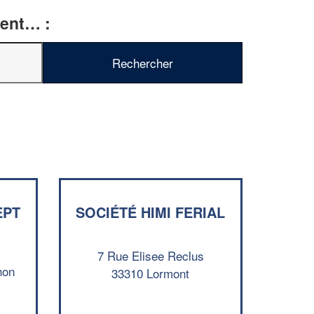
ment… :
EPT
SOCIÉTÉ HIMI FERIAL
✕
7 Rue Elisee Reclus
Vous êtes un
hon
33310 Lormont
professionnel ?