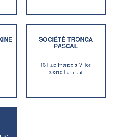
Augmentez votre
et
chiffre d'affaires
vos
tout en gagnant de
marges
!
nouveaux clients
En savoir plus
XINE
SOCIÉTÉ TRONCA
PASCAL
16 Rue Francois Villon
33310 Lormont
ES