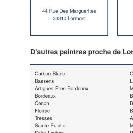
44 Rue Des Marguerites
33310 Lormont
D’autres peintres proche de L
Carbon-Blanc
C
Bassens
L
Artigues-Pres-Bordeaux
M
Bordeaux
B
Cenon
B
Floirac
B
Tresses
A
Sainte-Eulalie
M
Saint-Loubes
P