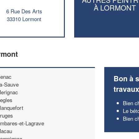
À LORMONT
6 Rue Des Arts
33310 Lormont
ormont
enac
Bon à s
a-Sauve
travau
erignac
egles
Bien c
lanquefort
Le bét
ruges
Bien c
mbares-et-Lagrave
acau
ompignac