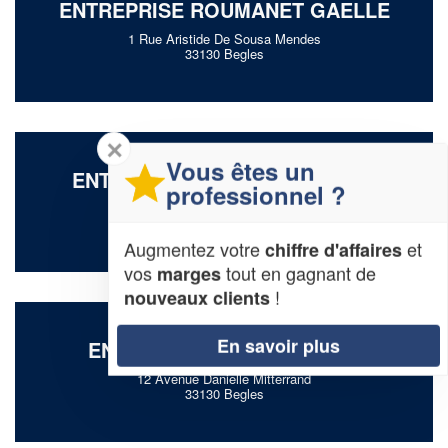
ENTREPRISE ROUMANET GAELLE
1 Rue Aristide De Sousa Mendes
33130 Begles
✕
Vous êtes un
ENTREPRISE HENRY MATHILDE
professionnel ?
38 Rue Calixte Camelle
33130 Begles
Augmentez votre
et
chiffre d'affaires
vos
tout en gagnant de
marges
!
nouveaux clients
En savoir plus
ENTREPRISE DUPUY CHLOE
12 Avenue Danielle Mitterrand
33130 Begles