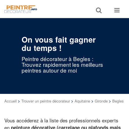
Toggle
Toggle
search
navigat
On vous fait gagner
du temps !
Peintre décorateur à Begles :
Trouvez rapidement les meilleurs
peintres autour de moi
Accueil
>
Trouver un peintre décorateur
>
Aquitaine
>
Gironde
>
Begles
Vous accéderez à la liste des professionnels experts
en
peinture décorative (carrelage ou plafonds mais