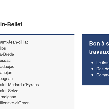
in-Beliet
aint-Jean-d'Illac
Bon à s
ios
travau
a-Brede
essac
Le tis
adaujac
Des de
anejan
Commen
eognan
aint-Medard-d'Eyrans
aint-Selve
radignan
illenave-d'Ornon