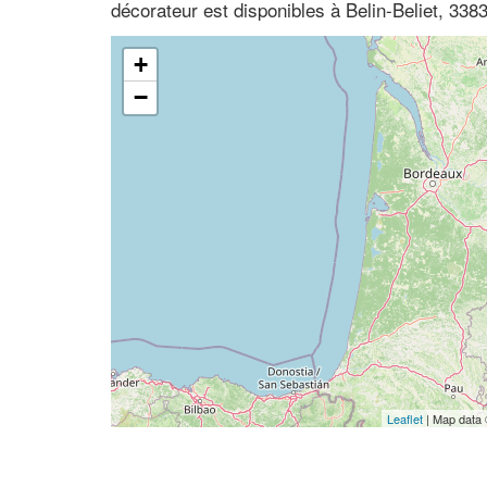
décorateur est disponibles à Belin-Beliet, 338
+
−
Leaflet
| Map data