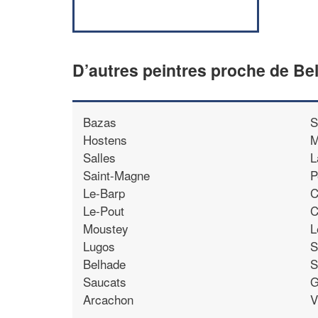
D’autres peintres proche de Bel
Bazas
S
Hostens
M
Salles
L
Saint-Magne
P
Le-Barp
C
Le-Pout
C
Moustey
L
Lugos
S
Belhade
S
Saucats
G
Arcachon
V