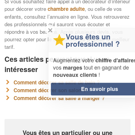
Si vous souhaitez faire appel à un décorateur d’intérieur
pour décorer votre
, ou celle de vos
chambre adulte
enfants, consultez l’annuaire en ligne. Vous retrouverez
des professionnels qui sauront vous écouter et
✕
répondre à vos besoins. Après plusieurs devis, vous
Vous êtes un
pourrez opter pour le spécialiste qui propose le meilleur
professionnel ?
tarif.
Ces articles peuvent aussi vous
Augmentez votre
et
chiffre d'affaires
vos
tout en gagnant de
marges
intéresser
!
nouveaux clients
Comment décorer sa salle de bain ?
En savoir plus
Comment décorer son salon ?
Comment décorer sa salle à manger ?
Vous êtes un particulier ou une