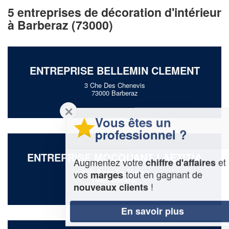
5 entreprises de décoration d'intérieur
à Barberaz (73000)
ENTREPRISE BELLEMIN CLEMENT
3 Che Des Chenevis
73000 Barberaz
✕
Vous êtes un
professionnel ?
ENTREPRISE MOCQUANT LAETITIA
Augmentez votre
et
chiffre d'affaires
3020 Route De Chanaz
vos
tout en gagnant de
marges
73000 Barberaz
!
nouveaux clients
En savoir plus