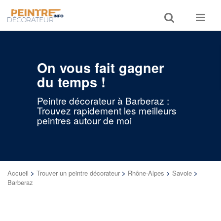
Toggle
Toggle
search
navigat
On vous fait gagner
du temps !
Peintre décorateur à Barberaz :
Trouvez rapidement les meilleurs
peintres autour de moi
Accueil
>
Trouver un peintre décorateur
>
Rhône-Alpes
>
Savoie
>
Barberaz