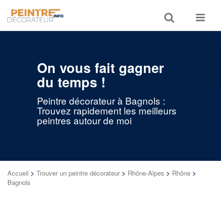
Toggle
Toggle
search
navigat
On vous fait gagner
du temps !
Peintre décorateur à Bagnols :
Trouvez rapidement les meilleurs
peintres autour de moi
Accueil
>
Trouver un peintre décorateur
>
Rhône-Alpes
>
Rhône
>
Bagnols