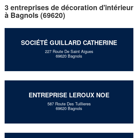
3 entreprises de décoration d'intérieur
à Bagnols (69620)
✕
Vous êtes un
professionnel ?
SOCIÉTÉ GUILLARD CATHERINE
Augmentez votre
chiffre d'af
227 Route De Saint Aigues
vos
tout en gagnant 
marges
69620 Bagnols
!
nouveaux clients
En savoir plus
ENTREPRISE LEROUX NOE
587 Route Des Tuillieres
69620 Bagnols