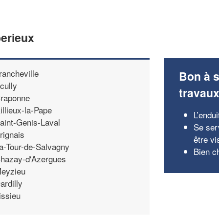
berieux
rancheville
Bon à s
cully
travau
raponne
illieux-la-Pape
L’endu
aint-Genis-Laval
Se ser
rignais
être vi
a-Tour-de-Salvagny
Bien c
hazay-d'Azergues
eyzieu
ardilly
issieu