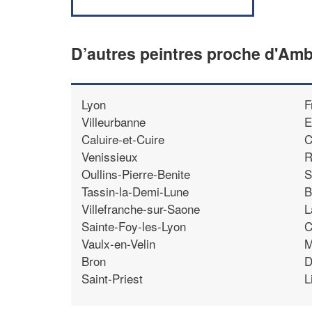
D’autres peintres proche d'Am
Lyon
F
Villeurbanne
E
Caluire-et-Cuire
C
Venissieux
R
Oullins-Pierre-Benite
S
Tassin-la-Demi-Lune
B
Villefranche-sur-Saone
L
Sainte-Foy-les-Lyon
C
Vaulx-en-Velin
M
Bron
D
Saint-Priest
L