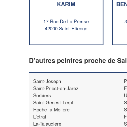
KARIM
BE
17 Rue De La Presse
3
42000 Saint-Etienne
D’autres peintres proche de Sa
Saint-Joseph
P
Saint-Priest-en-Jarez
F
Sorbiers
U
Saint-Genest-Lerpt
S
Roche-la-Moliere
S
L'etrat
F
La-Talaudiere
S