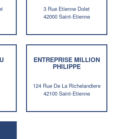
et
3 Rue Etienne Dolet
42000 Saint-Etienne
U
ENTREPRISE MILLION
PHILIPPE
✕
124 Rue De La Richelandiere
Vous êtes un
42100 Saint-Etienne
professionnel ?
Augmentez votre
et
chiffre d'affaires
vos
tout en gagnant de
marges
!
nouveaux clients