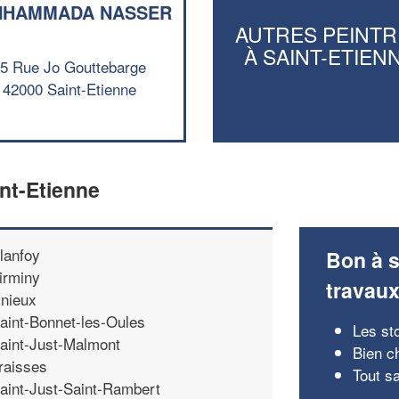
NHAMMADA NASSER
AUTRES PEINTR
À SAINT-ETIEN
5 Rue Jo Gouttebarge
42000 Saint-Etienne
int-Etienne
lanfoy
Bon à s
irminy
travau
nieux
aint-Bonnet-les-Oules
Les st
aint-Just-Malmont
Bien c
raisses
Tout s
aint-Just-Saint-Rambert