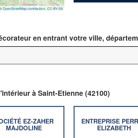
 ©
OpenStreetMap contributors,
CC-BY-SA
corateur en entrant votre ville, départe
'intérieur à Saint-Etienne (42100)
OCIÉTÉ EZ-ZAHER
ENTREPRISE PER
MAJDOLINE
ELIZABETH