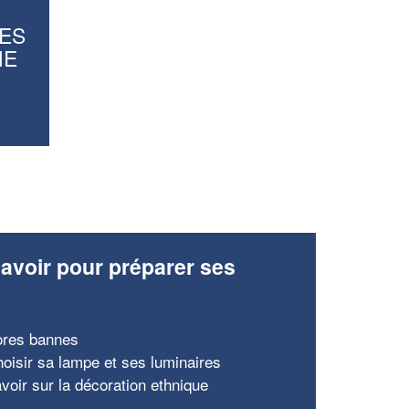
En savoir plus
ES
NE
avoir pour préparer ses
x
ores bannes
hoisir sa lampe et ses luminaires
avoir sur la décoration ethnique