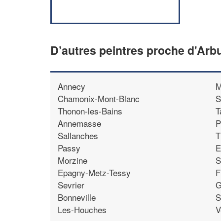
D’autres peintres proche d'Arb
Annecy
M
Chamonix-Mont-Blanc
S
Thonon-les-Bains
T
Annemasse
P
Sallanches
T
Passy
E
Morzine
S
Epagny-Metz-Tessy
F
Sevrier
G
Bonneville
S
Les-Houches
V