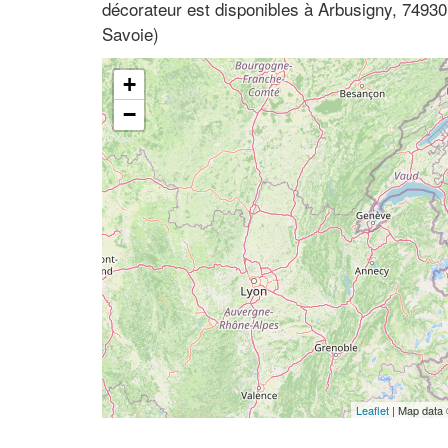
décorateur est disponibles à Arbusigny, 7493
Savoie)
+
−
Leaflet
| Map data