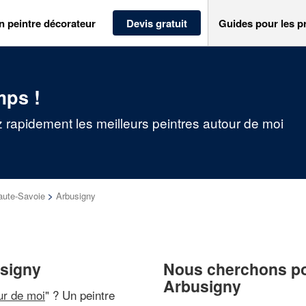
n peintre décorateur
Devis gratuit
Guides pour les p
mps !
 rapidement les meilleurs peintres autour de moi
aute-Savoie
>
Arbusigny
usigny
Nous cherchons pou
Arbusigny
ur de moi
" ? Un peintre