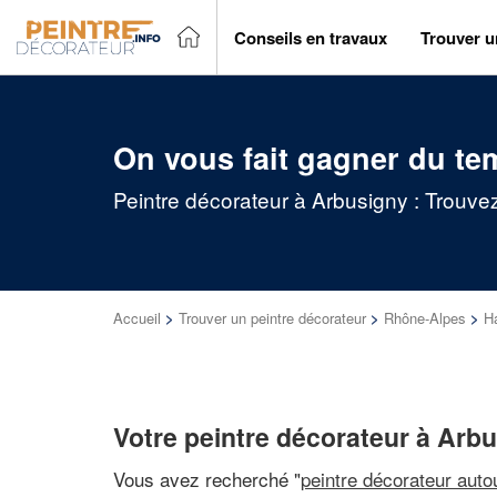
Conseils en travaux
Trouver u
On vous fait gagner du te
Peintre décorateur à Arbusigny : Trouvez
Accueil
>
Trouver un peintre décorateur
>
Rhône-Alpes
>
H
Votre peintre décorateur à Arb
Vous avez recherché "
peintre décorateur auto