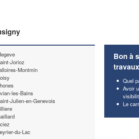
usigny
egeve
Bon à s
aint-Jorioz
travau
alloires-Montmin
oisy
Quel p
hones
Avoir 
vian-les-Bains
visibil
aint-Julien-en-Genevois
Le car
illiere
aillard
ciez
eyrier-du-Lac