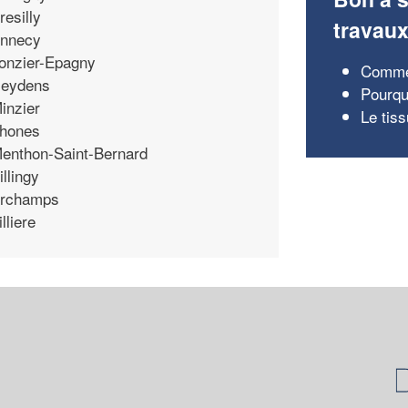
resilly
travau
nnecy
onzier-Epagny
Commen
eydens
Pourqu
inzier
Le tis
hones
enthon-Saint-Bernard
illingy
rchamps
illiere