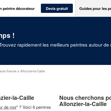
n peintre décorateur
Devis gratuit
Guides pour les p
mps !
: Trouvez rapidement les meilleurs peintres autour de
aute-Savoie
>
Allonzier-la-Caille
zier-la-Caille
Nous cherchons pou
Allonzier-la-Caille
ur de moi
" ? Voici 6 peintres