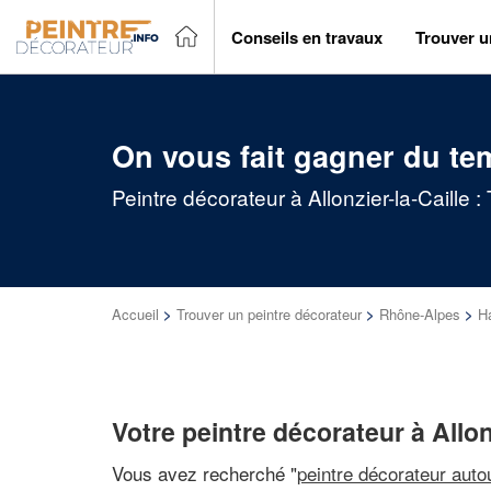
Conseils en travaux
Trouver u
On vous fait gagner du te
Peintre décorateur à Allonzier-la-Caille 
Accueil
>
Trouver un peintre décorateur
>
Rhône-Alpes
>
H
Votre peintre décorateur à Allon
Vous avez recherché "
peintre décorateur auto