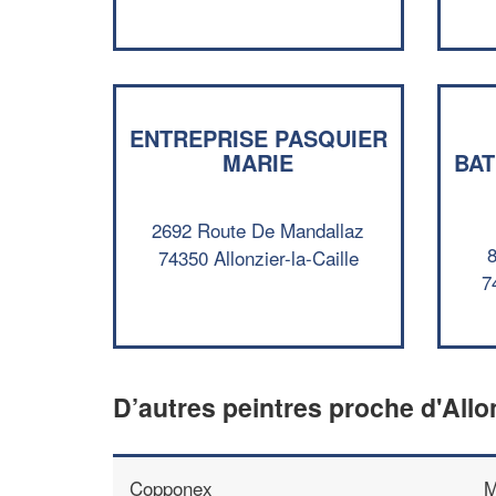
ENTREPRISE PASQUIER
MARIE
BAT
2692 Route De Mandallaz
8
74350 Allonzier-la-Caille
7
D’autres peintres proche d'Allon
Copponex
M