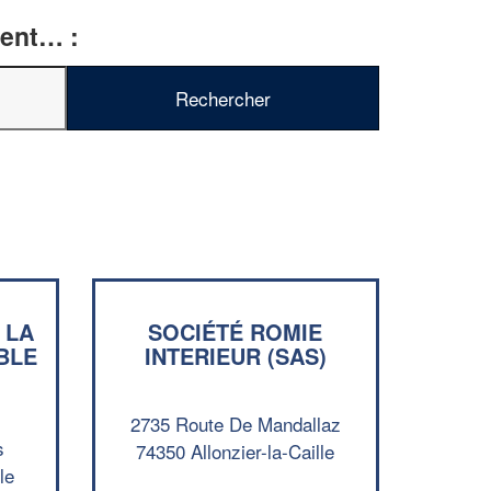
ment… :
✕
Vous êtes un
professionnel ?
 LA
SOCIÉTÉ ROMIE
BLE
INTERIEUR (SAS)
Augmentez votre
e
chiffre d'affaires
vos
tout en gagnant de
marges
!
nouveaux clients
2735 Route De Mandallaz
s
74350 Allonzier-la-Caille
En savoir plus
le