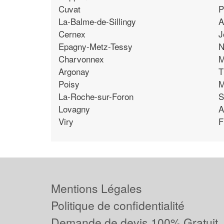
Cuvat
P
La-Balme-de-Sillingy
A
Cernex
J
Epagny-Metz-Tessy
N
Charvonnex
M
Argonay
T
Poisy
M
La-Roche-sur-Foron
S
Lovagny
A
Viry
F
Mentions Légales
Politique de confidentialité
Demande de devis 100% Gratuit