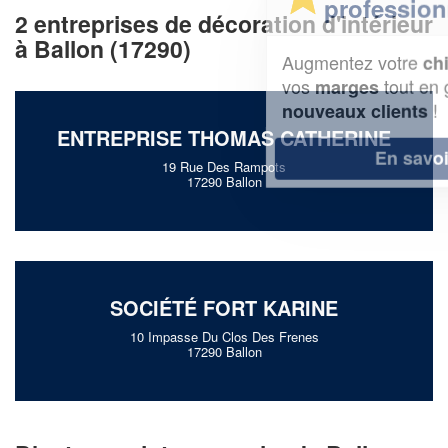
professionnel ?
2 entreprises de décoration d'intérieur
à Ballon (17290)
Augmentez votre
et
chiffre d'affaires
vos
tout en gagnant de
marges
!
nouveaux clients
ENTREPRISE THOMAS CATHERINE
En savoir plus
19 Rue Des Rampots
17290 Ballon
SOCIÉTÉ FORT KARINE
10 Impasse Du Clos Des Frenes
17290 Ballon