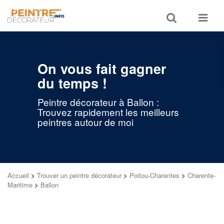
Toggle
Toggle
search
navigat
On vous fait gagner
du temps !
Peintre décorateur à Ballon :
Trouvez rapidement les meilleurs
peintres autour de moi
Accueil
>
Trouver un peintre décorateur
>
Poitou-Charentes
>
Charente-
Maritime
>
Ballon