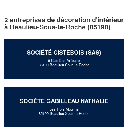
Vous êtes un
professionnel ?
2 entreprises de décoration d'intérieur
à Beaulieu-Sous-la-Roche (85190)
Augmentez votre
chiffre d'affa
vos
tout en gagnant d
marges
!
nouveaux clients
SOCIÉTÉ CISTEBOIS (SAS)
En savoir plus
8 Rue Des Artisans
85190 Beaulieu-Sous-la-Roche
SOCIÉTÉ GABILLEAU NATHALIE
Les Trois Moulins
85190 Beaulieu-Sous-la-Roche