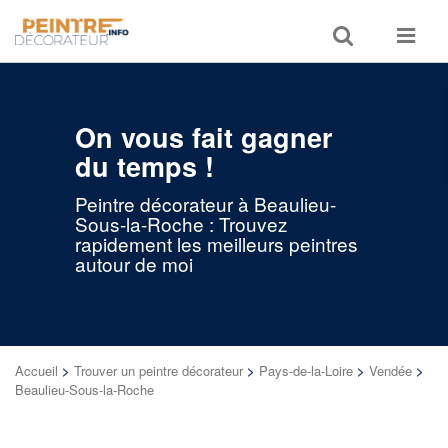
Toggle
Toggle
search
navigat
On vous fait gagner
du temps !
Peintre décorateur à Beaulieu-
Sous-la-Roche : Trouvez
rapidement les meilleurs peintres
autour de moi
Accueil
>
Trouver un peintre décorateur
>
Pays-de-la-Loire
>
Vendée
>
Beaulieu-Sous-la-Roche