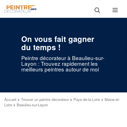
Toggle
Toggle
search
navigat
On vous fait gagner
du temps !
Peintre décorateur à Beaulieu-sur-
Layon : Trouvez rapidement les
meilleurs peintres autour de moi
Accueil
>
Trouver un peintre décorateur
>
Pays-de-la-Loire
>
Maine-et-
Loire
>
Beaulieu-sur-Layon