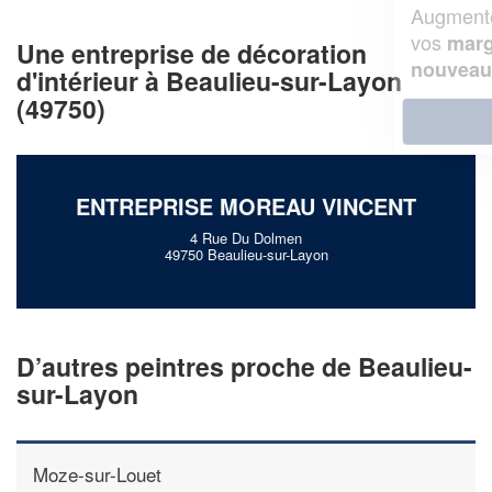
Augmentez votre
et
chiffre d'affaires
vos
tout en gagnant de
marges
Une entreprise de décoration
!
nouveaux clients
d'intérieur à Beaulieu-sur-Layon
(49750)
En savoir plus
ENTREPRISE MOREAU VINCENT
4 Rue Du Dolmen
49750 Beaulieu-sur-Layon
D’autres peintres proche de Beaulieu-
sur-Layon
Moze-sur-Louet