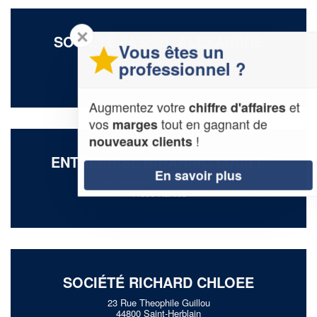
✕
SOCIÉTÉ FASSEL ALEXANDRE
Vous êtes un
2 Rue Henri Bergson
professionnel ?
44700 Orvault
Augmentez votre
et
chiffre d'affaires
vos
tout en gagnant de
marges
!
nouveaux clients
ENTREPRISE BIHANNIC LUCILE
En savoir plus
96 Boulevard Ernest Dalby
44000 Nantes
SOCIÉTÉ RICHARD CHLOEE
23 Rue Theophile Guillou
44800 Saint-Herblain