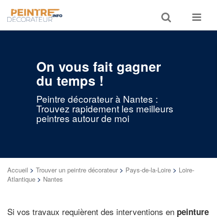
Toggle
Toggle
search
navigat
On vous fait gagner
du temps !
Peintre décorateur à Nantes :
Trouvez rapidement les meilleurs
peintres autour de moi
Accueil
>
Trouver un peintre décorateur
>
Pays-de-la-Loire
>
Loire-
Atlantique
>
Nantes
Si vos travaux requièrent des interventions en
peinture