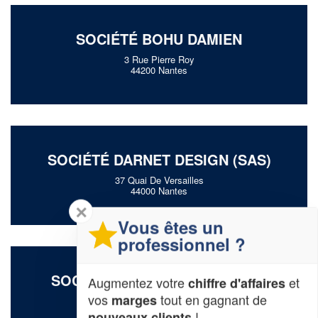
SOCIÉTÉ BOHU DAMIEN
3 Rue Pierre Roy
44200 Nantes
SOCIÉTÉ DARNET DESIGN (SAS)
37 Quai De Versailles
44000 Nantes
✕
Vous êtes un
professionnel ?
SOCIÉTÉ FRUCHET STEPHANIE
Augmentez votre
et
chiffre d'affaires
vos
tout en gagnant de
marges
4 Avenue Lieutenant Philippe Mallet
44100 Nantes
!
nouveaux clients