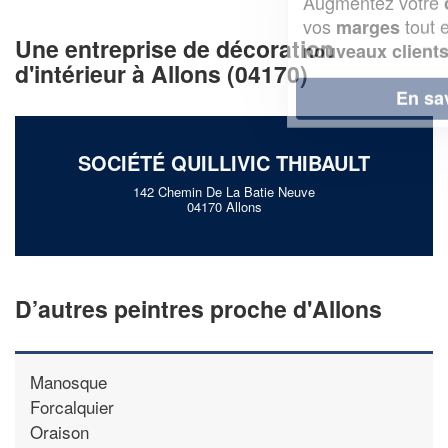
Augmentez votre
et
chiffre d'affaires
vos
tout en gagnant de
marges
Une entreprise de décoration
!
nouveaux clients
d'intérieur à Allons (04170)
En savoir plus
SOCIÉTÉ QUILLIVIC THIBAULT
142 Chemin De La Batie Neuve
04170 Allons
D’autres peintres proche d'Allons
Manosque
Forcalquier
Oraison