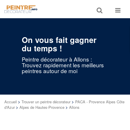
Toggle
Toggle
search
navigat
On vous fait gagner
du temps !
Peintre décorateur à Allons :
Trouvez rapidement les meilleurs
peintres autour de moi
Accueil
>
Trouver un peintre décorateur
>
PACA - Provence Alpes Côte
d'Azur
>
Alpes de Hautes-Provence
>
Allons