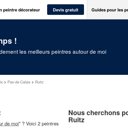
n peintre décorateur
Devis gratuit
Guides pour les p
mps !
idement les meilleurs peintres autour de moi
is
>
Pas-de-Calais
>
Ruitz
z
Nous cherchons pou
Ruitz
ur de moi
" ? Voici 2 peintres