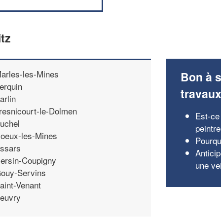
tz
arles-les-Mines
Bon à s
erquin
travau
arlin
resnicourt-le-Dolmen
Est-ce
uchel
peintr
oeux-les-Mines
Pourquo
ssars
Antici
ersin-Coupigny
une vei
ouy-Servins
aint-Venant
euvry