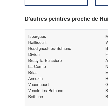
D’autres peintres proche de Rui
Isbergues
M
Haillicourt
V
Hesdigneul-les-Bethune
B
Divion
F
Bruay-la-Buissiere
A
La-Comte
N
Brias
E
Annezin
H
Vaudricourt
G
Vendin-les-Bethune
S
Bethune
B