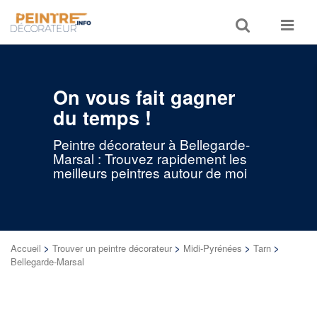
Toggle
Toggle
search
navigat
On vous fait gagner
du temps !
Peintre décorateur à Bellegarde-
Marsal : Trouvez rapidement les
meilleurs peintres autour de moi
Accueil
>
Trouver un peintre décorateur
>
Midi-Pyrénées
>
Tarn
>
Bellegarde-Marsal