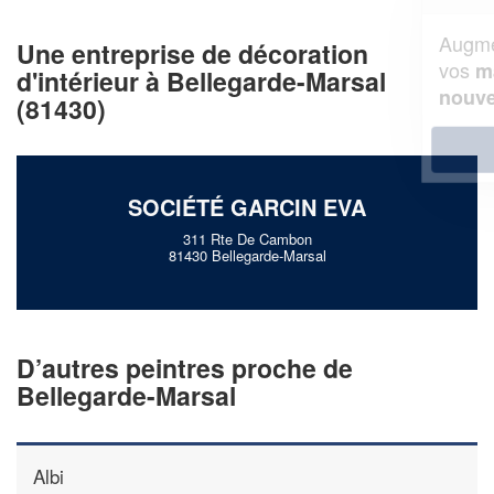
Augmentez votre
et
chiffre d'affaires
Une entreprise de décoration
vos
tout en gagnant de
marges
d'intérieur à Bellegarde-Marsal
!
nouveaux clients
(81430)
En savoir plus
SOCIÉTÉ GARCIN EVA
311 Rte De Cambon
81430 Bellegarde-Marsal
D’autres peintres proche de
Bellegarde-Marsal
Albi