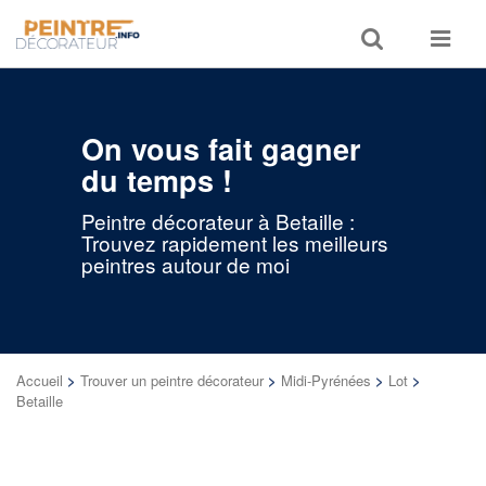
Toggle
Toggle
search
navigat
On vous fait gagner
du temps !
Peintre décorateur à Betaille :
Trouvez rapidement les meilleurs
peintres autour de moi
Accueil
>
Trouver un peintre décorateur
>
Midi-Pyrénées
>
Lot
>
Betaille