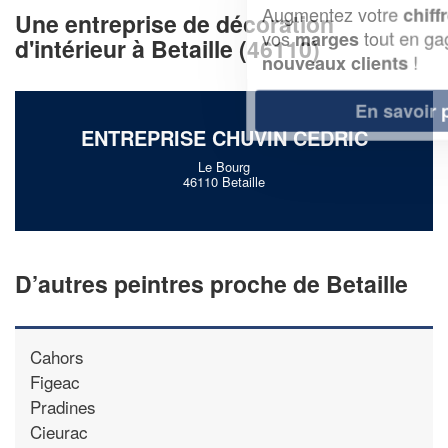
Augmentez votre
et
chiffre d'affaires
Une entreprise de décoration
vos
tout en gagnant de
marges
d'intérieur à Betaille (46110)
!
nouveaux clients
En savoir plus
ENTREPRISE CHUVIN CEDRIC
Le Bourg
46110 Betaille
D’autres peintres proche de Betaille
Cahors
Figeac
Pradines
Cieurac