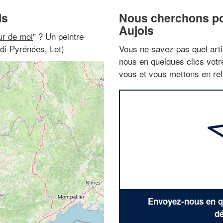
ls
Nous cherchons pou
Aujols
ur de moi
" ? Un peintre
idi-Pyrénées, Lot)
Vous ne savez pas quel arti
nous en quelques clics vot
vous et vous mettons en rela
Envoyez-nous en qu
dé