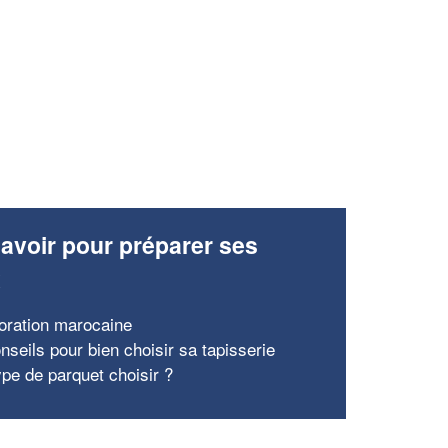
✕
Vous êtes un
professionnel ?
Augmentez votre
et
chiffre d'affaires
vos
tout en gagnant de
marges
!
nouveaux clients
En savoir plus
avoir pour préparer ses
x
oration marocaine
nseils pour bien choisir sa tapisserie
ype de parquet choisir ?