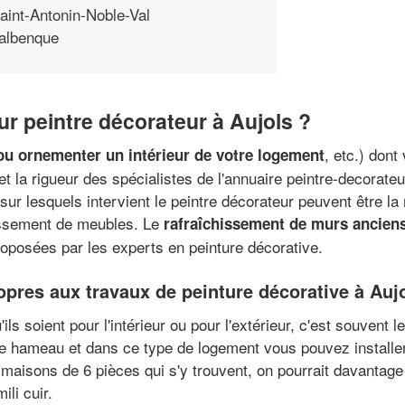
aint-Antonin-Noble-Val
albenque
r peintre décorateur à Aujols ?
, etc.) dont
ou ornementer un intérieur de votre logement
t la rigueur des spécialistes de l'annuaire peintre-decorate
ur lesquels intervient le peintre décorateur peuvent être la 
lissement de meubles. Le
rafraîchissement de murs ancien
roposées par les experts en peinture décorative.
opres aux travaux de peinture décorative à Auj
ls soient pour l'intérieur ou pour l'extérieur, c'est souvent l
e hameau et dans ce type de logement vous pouvez installe
e maisons de 6 pièces qui s'y trouvent, on pourrait davant
li cuir.