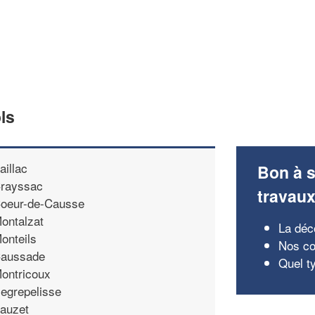
ls
aillac
Bon à s
rayssac
travau
oeur-de-Causse
ontalzat
La déc
onteils
Nos co
aussade
Quel t
ontricoux
egrepelisse
auzet