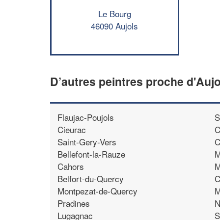
Le Bourg
46090 Aujols
D’autres peintres proche d'Aujo
Flaujac-Poujols
S
Cieurac
C
Saint-Gery-Vers
C
Bellefont-la-Rauze
M
Cahors
M
Belfort-du-Quercy
C
Montpezat-de-Quercy
M
Pradines
N
Lugagnac
S