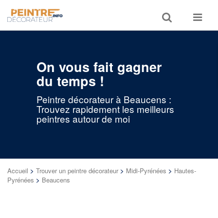
Toggle
Toggle
search
navigat
On vous fait gagner
du temps !
Peintre décorateur à Beaucens :
Trouvez rapidement les meilleurs
peintres autour de moi
Accueil
>
Trouver un peintre décorateur
>
Midi-Pyrénées
>
Hautes-
Pyrénées
>
Beaucens