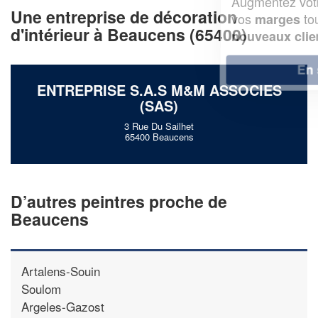
Augmentez votre
et
chiffre d'affaires
Une entreprise de décoration
vos
tout en gagnant de
marges
d'intérieur à Beaucens (65400)
!
nouveaux clients
En savoir plus
ENTREPRISE S.A.S M&M ASSOCIES
(SAS)
3 Rue Du Sailhet
65400 Beaucens
D’autres peintres proche de
Beaucens
Artalens-Souin
Soulom
Argeles-Gazost