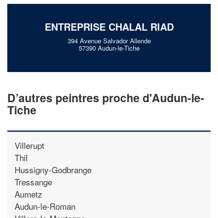
ENTREPRISE CHALAL RIAD
394 Avenue Salvador Allende
57390 Audun-le-Tiche
D’autres peintres proche d'Audun-le-
Tiche
Villerupt
Thil
Hussigny-Godbrange
Tressange
Aumetz
Audun-le-Roman