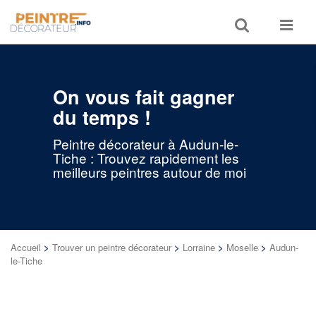
Toggle
Toggle
search
navigat
On vous fait gagner
du temps !
Peintre décorateur à Audun-le-
Tiche : Trouvez rapidement les
meilleurs peintres autour de moi
Accueil
>
Trouver un peintre décorateur
>
Lorraine
>
Moselle
>
Audun-
le-Tiche