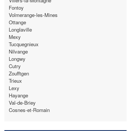
Villers-la-Montagne
Fontoy
Volmerange-les-Mines
Ottange
Longlaville
Mexy
Tucquegnieux
Nilvange
Longwy
Cutry
Zoufftgen
Trieux
Lexy
Hayange
Val-de-Briey
Cosnes-et-Romain