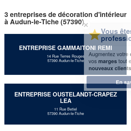
3 entreprises de décoration d'intérieur
à Audun-le-Tiche (57390)
✕
Vous êtes un
professionnel ?
ENTREPRISE GAMMAITONI REMI
Augmentez votre
et
chiffre d'affaires
14 Rue Terres Rouges
vos
tout en gagnant de
marges
57390 Audun-le-Tiche
!
nouveaux clients
En savoir plus
ENTREPRISE OUSTELANDT-CRAPEZ
LEA
11 Rue Betiel
57390 Audun-le-Tiche