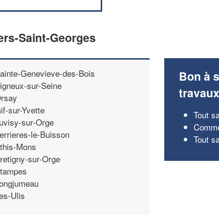
ers-Saint-Georges
ainte-Genevieve-des-Bois
Bon à s
igneux-sur-Seine
travau
rsay
if-sur-Yvette
Tout s
uvisy-sur-Orge
Commen
errieres-le-Buisson
Tout s
this-Mons
retigny-sur-Orge
tampes
ongjumeau
es-Ulis