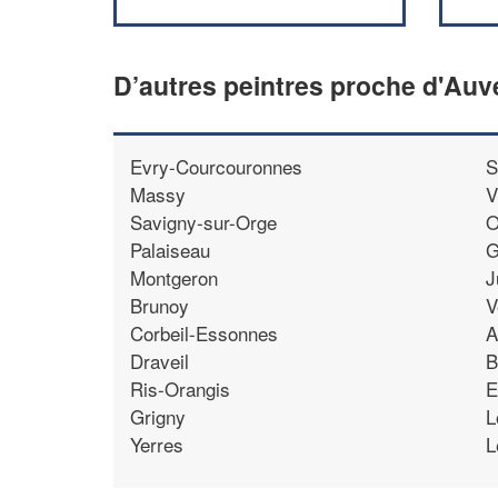
D’autres peintres proche d'Auv
Evry-Courcouronnes
S
Massy
V
Savigny-sur-Orge
O
Palaiseau
G
Montgeron
J
Brunoy
V
Corbeil-Essonnes
A
Draveil
B
Ris-Orangis
E
Grigny
L
Yerres
L