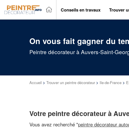
Conseils en travaux
Trouver u
On vous fait gagner du te
Peintre décorateur à Auvers-Saint-Georg
Accueil
>
Trouver un peintre décorateur
>
Ile-de-France
>
E
Votre peintre décorateur à Auv
Vous avez recherché "
peintre décorateur auto