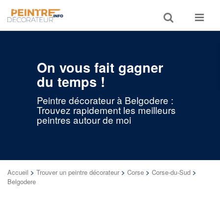
Toggle
Toggle
search
navigat
On vous fait gagner
du temps !
Peintre décorateur à Belgodere :
Trouvez rapidement les meilleurs
peintres autour de moi
Accueil
>
Trouver un peintre décorateur
>
Corse
>
Corse-du-Sud
>
Belgodere