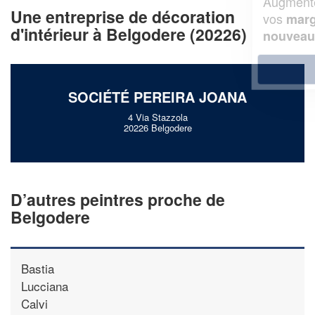
Augmentez votre
et
chiffre d'affaires
Une entreprise de décoration
vos
tout en gagnant de
marges
d'intérieur à Belgodere (20226)
!
nouveaux clients
En savoir plus
SOCIÉTÉ PEREIRA JOANA
4 Via Stazzola
20226 Belgodere
D’autres peintres proche de
Belgodere
Bastia
Lucciana
Calvi