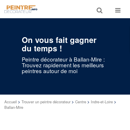
Toggle
Toggle
search
navigat
On vous fait gagner
du temps !
Peintre décorateur à Ballan-Mire :
Trouvez rapidement les meilleurs
peintres autour de moi
Accueil
>
Trouver un peintre décorateur
>
Centre
>
Indre-et-Loire
>
Ballan-Mire