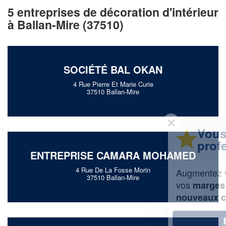
5 entreprises de décoration d'intérieur
à Ballan-Mire (37510)
SOCIÉTÉ BAL OKAN
4 Rue Pierre Et Marie Curie
37510 Ballan-Mire
✕
Vous êtes un
professionnel ?
ENTREPRISE CAMARA MOHAMED
4 Rue De La Fosse Morin
Augmentez votre
et
chiffre d'affaires
37510 Ballan-Mire
vos
tout en gagnant de
marges
!
nouveaux clients
En savoir plus