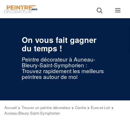
Toggle
Toggle
search
navigat
On vous fait gagner
du temps !
Peintre décorateur à Auneau-
Bleury-Saint-Symphorien :
Trouvez rapidement les meilleurs
peintres autour de moi
Accueil
>
Trouver un peintre décorateur
>
Centre
>
Eure-et-Loir
>
Auneau-Bleury-Saint-Symphorien