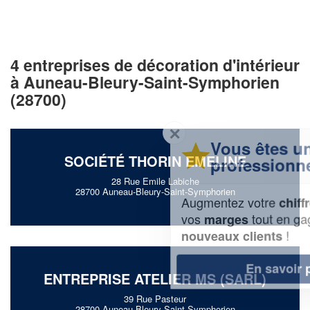
4 entreprises de décoration d'intérieur
à Auneau-Bleury-Saint-Symphorien
(28700)
✕
Vous êtes un
SOCIÉTÉ THORIN EMELINE
professionnel ?
28 Rue Emile Labiche
28700 Auneau-Bleury-Saint-Symphorien
Augmentez votre
et
chiffre d'affaires
vos
tout en gagnant de
marges
!
nouveaux clients
En savoir plus
ENTREPRISE ATELIER MS (SARL)
39 Rue Pasteur
28700 Auneau-Bleury-Saint-Symphorien