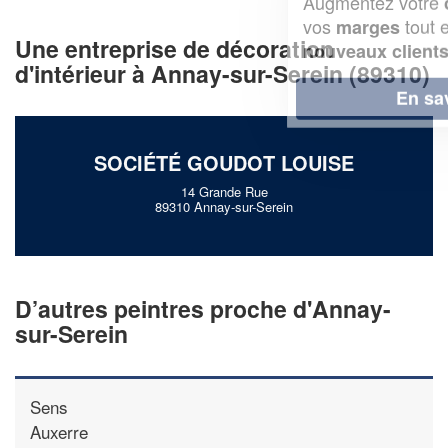
Augmentez votre
et
chiffre d'affaires
vos
tout en gagnant de
marges
Une entreprise de décoration
!
nouveaux clients
d'intérieur à Annay-sur-Serein (89310)
En savoir plus
SOCIÉTÉ GOUDOT LOUISE
14 Grande Rue
89310 Annay-sur-Serein
D’autres peintres proche d'Annay-
sur-Serein
Sens
Auxerre