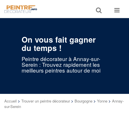
Toggle
Toggle
search
navigat
On vous fait gagner
du temps !
Peintre décorateur à Annay-sur-
Serein : Trouvez rapidement les
meilleurs peintres autour de moi
Accueil
>
Trouver un peintre décorateur
>
Bourgogne
>
Yonne
>
Annay-
sur-Serein