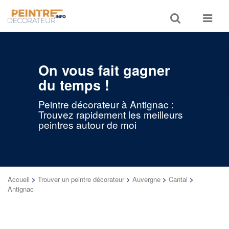
Toggle
Toggle
search
navigat
On vous fait gagner
du temps !
Peintre décorateur à Antignac :
Trouvez rapidement les meilleurs
peintres autour de moi
Accueil
>
Trouver un peintre décorateur
>
Auvergne
>
Cantal
>
Antignac