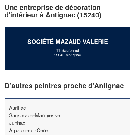
vos
tout en gagnant de
marges
Une entreprise de décoration
!
nouveaux clients
d'intérieur à Antignac (15240)
En savoir plus
SOCIÉTÉ MAZAUD VALERIE
11 Sauronnet
15240 Antignac
D’autres peintres proche d'Antignac
Aurillac
Sansac-de-Marmiesse
Junhac
Arpajon-sur-Cere