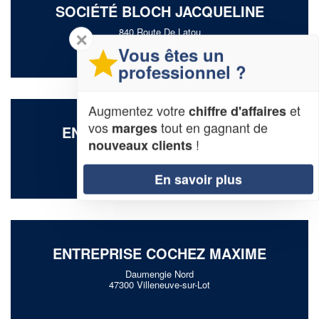
SOCIÉTÉ BLOCH JACQUELINE
840 Route De Latou
✕
47140 Tremons
Vous êtes un
professionnel ?
Augmentez votre
et
chiffre d'affaires
vos
tout en gagnant de
marges
ENTREPRISE NOIRT KARINE
!
nouveaux clients
671 Chemin De Vignet
47480 Bajamont
En savoir plus
ENTREPRISE COCHEZ MAXIME
Daumengie Nord
47300 Villeneuve-sur-Lot