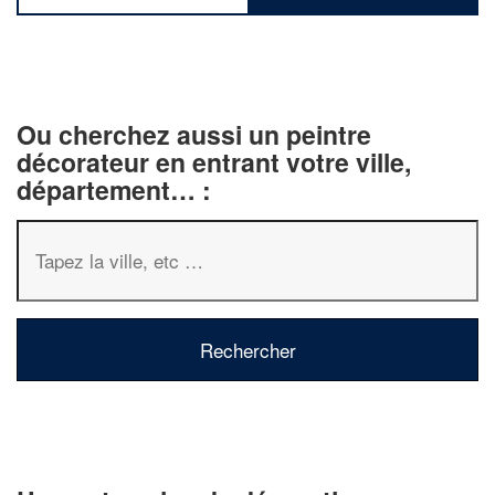
Ou cherchez aussi un peintre
décorateur en entrant votre ville,
département… :
✕
Vous êtes un
professionnel ?
Augmentez votre
chiffre d'affa
vos
tout en gagnant d
marges