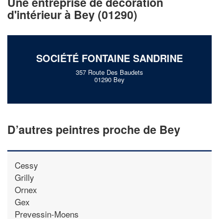
Une entreprise de décoration
!
nouveaux clients
d'intérieur à Bey (01290)
En savoir plus
SOCIÉTÉ FONTAINE SANDRINE
357 Route Des Baudets
01290 Bey
D’autres peintres proche de Bey
Cessy
Grilly
Ornex
Gex
Prevessin-Moens