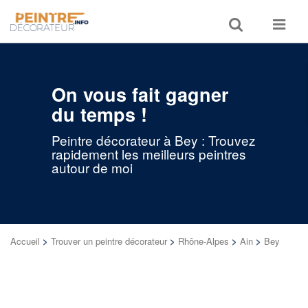
Toggle
Toggle
search
navigat
On vous fait gagner
du temps !
Peintre décorateur à Bey : Trouvez
rapidement les meilleurs peintres
autour de moi
Accueil
>
Trouver un peintre décorateur
>
Rhône-Alpes
>
Ain
>
Bey