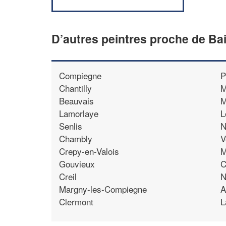
D’autres peintres proche de Bai
Compiegne
P
Chantilly
M
Beauvais
M
Lamorlaye
L
Senlis
N
Chambly
V
Crepy-en-Valois
M
Gouvieux
C
Creil
N
Margny-les-Compiegne
A
Clermont
L