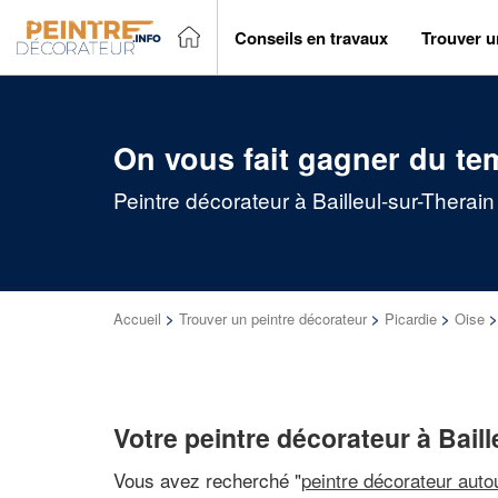
Conseils en travaux
Trouver u
On vous fait gagner du te
Peintre décorateur à Bailleul-sur-Therai
Accueil
>
Trouver un peintre décorateur
>
Picardie
>
Oise
Votre peintre décorateur à Baill
Vous avez recherché "
peintre décorateur auto