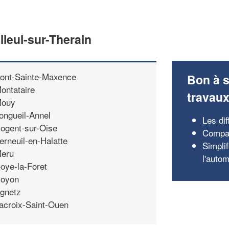
lleul-sur-Therain
ont-Sainte-Maxence
Bon à s
ontataire
travau
ouy
ongueil-Annel
Les dif
ogent-sur-Oise
Compar
erneuil-en-Halatte
Simplif
eru
l'autom
oye-la-Foret
oyon
gnetz
acroix-Saint-Ouen