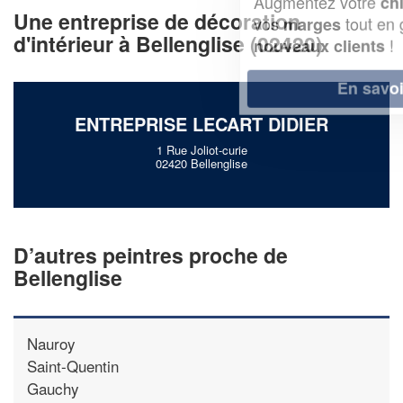
Augmentez votre
et
chiffre d'affaires
Une entreprise de décoration
vos
tout en gagnant de
marges
d'intérieur à Bellenglise (02420)
!
nouveaux clients
En savoir plus
ENTREPRISE LECART DIDIER
1 Rue Joliot-curie
02420 Bellenglise
D’autres peintres proche de
Bellenglise
Nauroy
Saint-Quentin
Gauchy