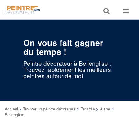
Toggle
Toggle
search
navigat
On vous fait gagner
du temps !
Peintre décorateur à Bellenglise :
Trouvez rapidement les meilleurs
peintres autour de moi
Accueil
>
Trouver un peintre décorateur
>
Picardie
>
Aisne
>
Bellenglise