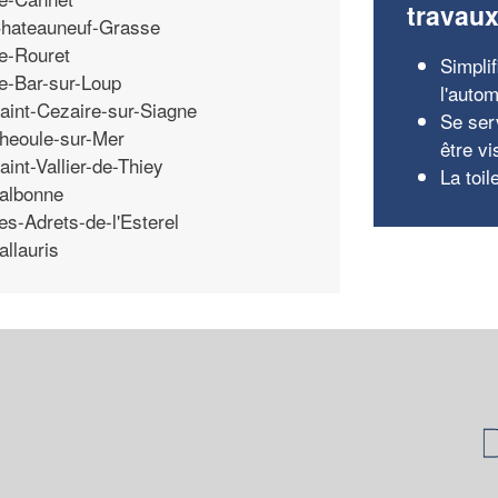
travau
hateauneuf-Grasse
e-Rouret
Simplif
e-Bar-sur-Loup
l'autom
aint-Cezaire-sur-Siagne
Se ser
heoule-sur-Mer
être vi
aint-Vallier-de-Thiey
La toil
albonne
es-Adrets-de-l'Esterel
allauris