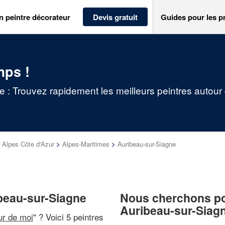
n peintre décorateur
Devis gratuit
Guides pour les p
mps !
e : Trouvez rapidement les meilleurs peintres autour
Alpes Côte d'Azur
>
Alpes-Maritimes
>
Auribeau-sur-Siagne
ibeau-sur-Siagne
Nous cherchons pou
Auribeau-sur-Siag
ur de moi
" ? Voici 5 peintres