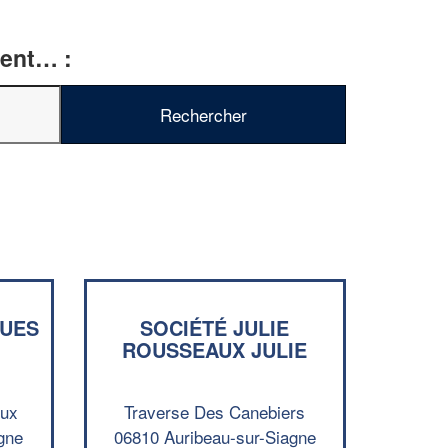
ment… :
✕
Vous êtes un
professionnel ?
Augmentez votre
chiffre d'affa
QUES
SOCIÉTÉ JULIE
vos
tout en gagnant d
marges
ROUSSEAUX JULIE
!
nouveaux clients
oux
Traverse Des Canebiers
En savoir plus
gne
06810 Auribeau-sur-Siagne