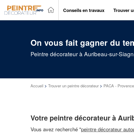
Conseils en travaux
Trouver u
On vous fait gagner du te
Peintre décorateur à Auribeau-sur-Siagn
Accueil
>
Trouver un peintre décorateur
>
PACA - Provence 
Votre peintre décorateur à Aur
Vous avez recherché "
peintre décorateur auto