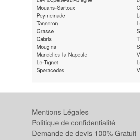
Mouans-Sartoux
C
Peymeinade
L
Tanneron
L
Grasse
S
Cabris
T
Mougins
S
Mandelieu-la-Napoule
V
Le-Tignet
L
Speracedes
V
Mentions Légales
Politique de confidentialité
Demande de devis 100% Gratuit