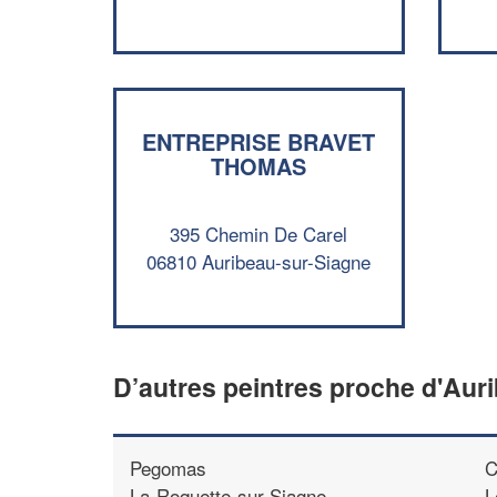
ENTREPRISE BRAVET
THOMAS
395 Chemin De Carel
06810 Auribeau-sur-Siagne
D’autres peintres proche d'Aur
Pegomas
C
La-Roquette-sur-Siagne
L