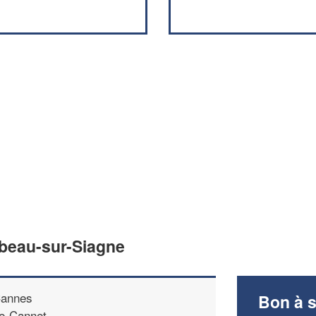
ibeau-sur-Siagne
annes
Bon à s
e-Cannet