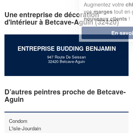
Augmentez votre
et
chiffre d'affaires
vos
tout en gagnant de
marges
Une entreprise de décoration
!
nouveaux clients
d'intérieur à Betcave-Aguin (32420)
En savoir plus
ENTREPRISE BUDDING BENJAMIN
947 Route De Seissan
32420 Betcave-Aguin
D’autres peintres proche de Betcave-
Aguin
Condom
L'isle-Jourdain