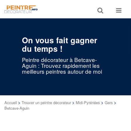
Toggle
Toggle
search
navigat
On vous fait gagner
du temps !
Peintre décorateur à Betcave-
Aguin : Trouvez rapidement les
meilleurs peintres autour de moi
Accueil
>
Trouver un peintre décorateur
>
Midi-Pyrénées
>
Gers
>
Betcave-Aguin