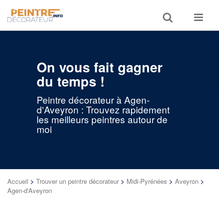
Toggle
Toggle
search
navigat
On vous fait gagner
du temps !
Peintre décorateur à Agen-
d'Aveyron : Trouvez rapidement
les meilleurs peintres autour de
moi
Accueil
>
Trouver un peintre décorateur
>
Midi-Pyrénées
>
Aveyron
>
Agen-d'Aveyron