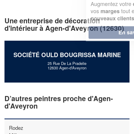
Augmentez votre
et
chiffre d'affaires
vos
tout en gagnant de
marges
!
nouveaux clients
Une entreprise de décoration
d'intérieur à Agen-d'Aveyron (12630)
En savoir plus
SOCIÉTÉ OULD BOUGRISSA MARINE
25 Rue De La Pradelie
12630 Agen-d'Aveyron
D’autres peintres proche d'Agen-
d'Aveyron
Rodez