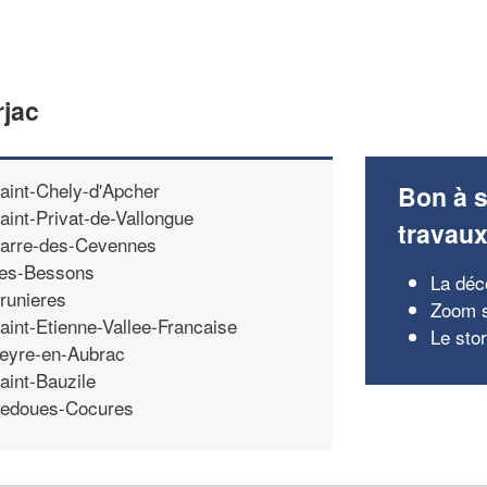
rjac
aint-Chely-d'Apcher
Bon à s
aint-Privat-de-Vallongue
travau
arre-des-Cevennes
es-Bessons
La déc
runieres
Zoom s
aint-Etienne-Vallee-Francaise
Le sto
eyre-en-Aubrac
aint-Bauzile
edoues-Cocures