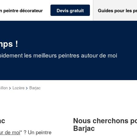
n peintre décorateur
Devis gratuit
Guides pour les p
mps !
pidement les meilleurs peintres autour de moi
llon
>
Lozère
>
Barjac
ac
Nous cherchons pou
Barjac
ur de moi
" ? Un peintre