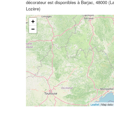
décorateur est disponibles à Barjac, 48000 (
Lozère)
+
−
Leaflet
| Map data