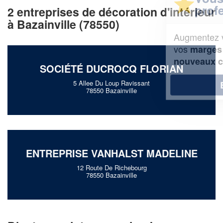
professionnel ?
2 entreprises de décoration d'intérieur
à Bazainville (78550)
Augmentez votre
et
chiffre d'affaires
vos
tout en gagnant de
marges
!
nouveaux clients
SOCIÉTÉ DUCROCQ FLORIAN
5 Allee Du Loup Ravissant
En savoir plus
78550 Bazainville
ENTREPRISE VANHALST MADELINE
12 Route De Richebourg
78550 Bazainville