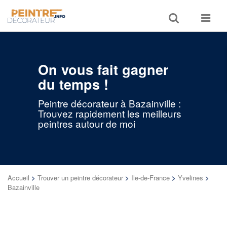
Toggle
Toggle
search
navigat
On vous fait gagner
du temps !
Peintre décorateur à Bazainville :
Trouvez rapidement les meilleurs
peintres autour de moi
Accueil
>
Trouver un peintre décorateur
>
Ile-de-France
>
Yvelines
>
Bazainville